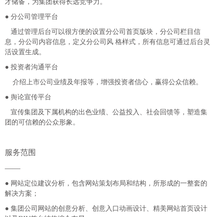
才储备，为集团获得长远竞争力。
● 分公司管理平台
通过管理后台可以很方便的设置分公司首页版块，分公司栏目信
息，分公司内容信息，定义分公司风 格样式，所有信息可通过后台灵
活设置生成。
● 投资者沟通平台
介绍上市公司业绩及年报等，增强投资者信心，赢得公众信赖。
● 舆论宣传平台
宣传集团及下属机构的出色业绩、公益投入、社会回馈等，塑造集
团的可信赖的公众形象。
服务范围
——
● 网站定位建议分析，包含网站策划布局和结构，所形成的一整套的
解决方案；
● 集团公司网站的创意分析、创意入口动画设计、精美网站首页设计