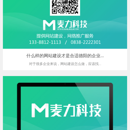
什么样的网站建设才是合适德阳的企业...
对于很多企业来说，网站建设怎么做，应该找...