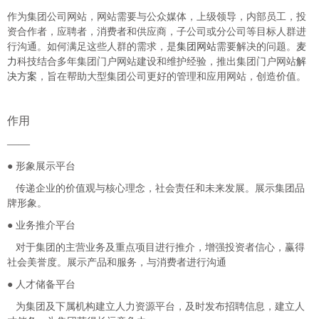
作为集团公司网站，网站需要与公众媒体，上级领导，内部员工，投
资合作者，应聘者，消费者和供应商，子公司或分公司等目标人群进
行沟通。如何满足这些人群的需求，是
集团网站
需要解决的问题。
麦
力
科技结合多年集团门户网站建设和维护经验，推出集团门户网站
解
决方案
，旨在帮助大型集团公司更好的管理和应用网站，创造价值。
作用
——
● 形象展示平台
传递企业的价值观与核心理念，社会责任和未来发展。展示集团品
牌形象。
● 业务推介平台
对于集团的主营业务及重点项目进行推介，增强投资者信心，赢得
社会美誉度。展示产品和服务，与消费者进行沟通
● 人才储备平台
为集团及下属机构建立人力资源平台，及时发布招聘信息，建立人