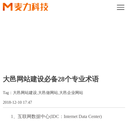
MAILI VIEWPOINT
麦力深知借助策略制造优秀品牌之道，摒弃了大多数设计公司毫无目
大邑网站建设必备28个专业术语
的地为设计而设计的做法
在专业策略指导下，从客户需求出发，使设计有的放矢
Tag：大邑网站建设,大邑做网站,大邑企业网站
2018-12-10 17:47
1、互联网数据中心(IDC：Internet Data Center)